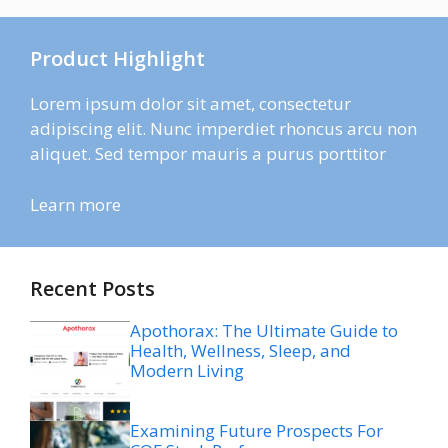
Product Highlight
Lorem ipsum dolor sit amet, consectetur
adipiscing elit. Nunc imperdiet rhoncus arcu non
aliquet. Sed tempor mauris a purus porttitor
Learn more
Recent Posts
Apothorax: The Ultimate Guide to
Health, Wellness, Sleep, and
Modern Living
Examining Future Prospects For