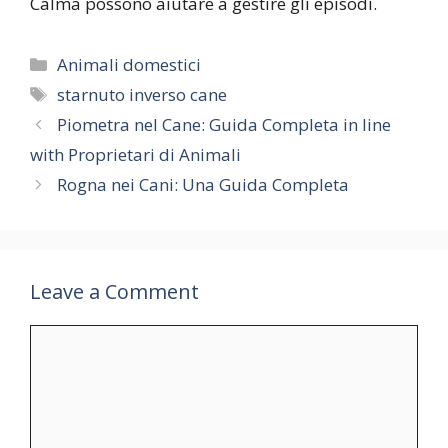
Calma possono aiutare a gestire gli episodi.
Categories
Animali domestici
Tags
starnuto inverso cane
Piometra nel Cane: Guida Completa in line
with Proprietari di Animali
Rogna nei Cani: Una Guida Completa
Leave a Comment
Comment