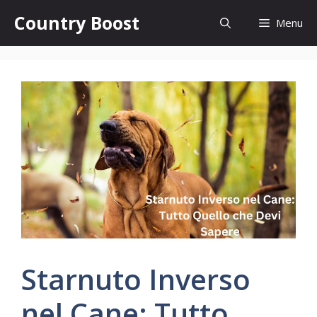
Skip
Country Boost
Menu
to
content
Starnuto Inverso
nel Cane: Tutto